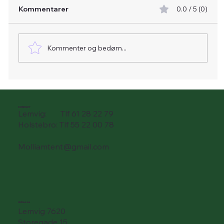
Kommentarer
0.0 / 5 (0)
Kommenter og bedøm...
🌿 En perle ved Limfjorden – besøg
vores venner på Lemvig Strand
Camping
CONTACT
Lemvig: Tlf 61 28 22 79
Holstebro: Tlf 55 22 00 78
Molliamtent@gmail.com
Adresse
Lemvig 7620
Storegade 15