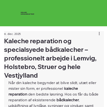
MOLLIAM
REPARATION AF TELTE
6. dec. 2025
Kaleche reparation og
specialsyede bådkalecher –
professionelt arbejde i Lemvig,
Holstebro, Struer og hele
Vestjylland
Når din kaleche begynder at blive slidt, utæt eller 
mister sin form, er professionel 
kaleche 
reparation
 den bedste løsning. Hos os får du både 
reparation af eksisterende 
bådkalecher
, 
udskiftning af lynlåse, syninger og vinduer, samt 