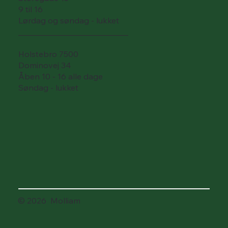
9 til 16
Lørdag og søndag - lukket
___________________________
Holstebro 7500
Dominovej 34
Åben 10 - 16 alle dage
Søndag - lukket
© 2026 Molliam