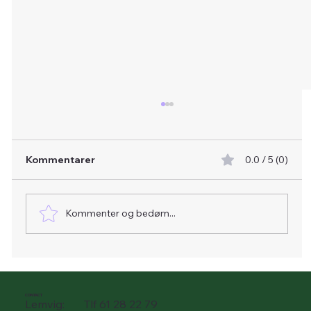
Kommentarer
0.0 / 5 (0)
Kommenter og bedøm...
Terrasseafdækning i klar PVC
(Gennemsigtig PVC Presenning)
CONTACT
Lemvig: Tlf 61 28 22 79