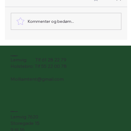
Kommenter og bedøm...
Terrasseafdækning i klar PVC
(Gennemsigtig PVC Presenning)
CONTACT
Lemvig: Tlf 61 28 22 79
Holstebro: Tlf 55 22 00 78
Molliamtent@gmail.com
Adresse
Lemvig 7620
Storegade 15
9 til 16