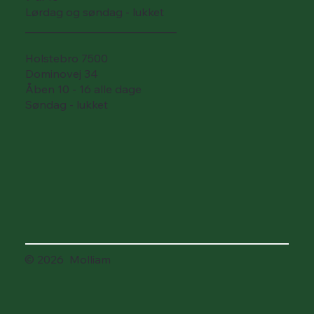
Lørdag og søndag - lukket
___________________________
Holstebro 7500
Dominovej 34
Åben 10 - 16 alle dage
Søndag - lukket
© 2026 Molliam