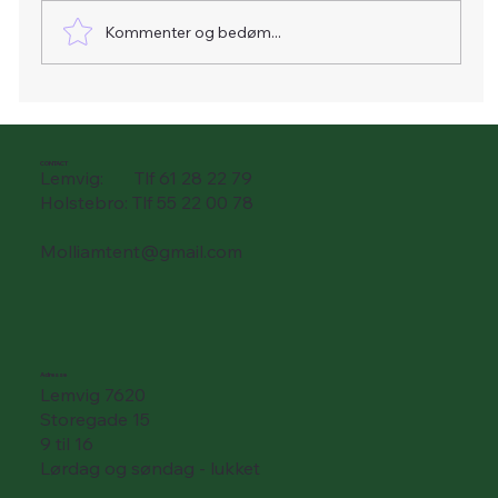
Kommenter og bedøm...
Terrasseafdækning i klar PVC
(Gennemsigtig PVC Presenning)
CONTACT
Lemvig: Tlf 61 28 22 79
Holstebro: Tlf 55 22 00 78
Molliamtent@gmail.com
Adresse
Lemvig 7620
Storegade 15
9 til 16
Lørdag og søndag - lukket
___________________________