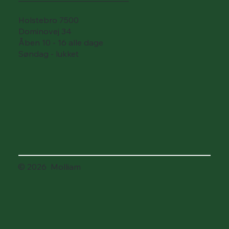
Holstebro 7500
Dominovej 34
Åben 10 - 16 alle dage
Søndag - lukket
© 2026 Molliam