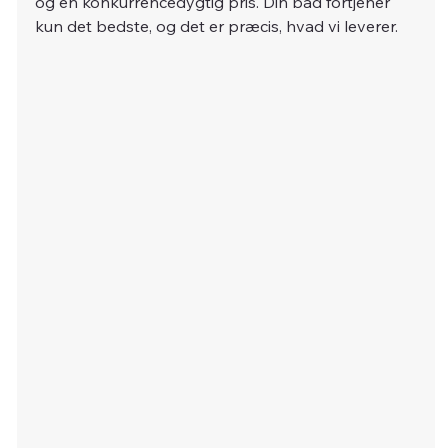
og en konkurrencedygtig pris. Din båd fortjener 
kun det bedste, og det er præcis, hvad vi leverer.